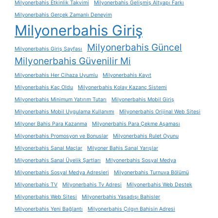
Milyonerbahis Etkinlik Takvimi
Milyonerbahis Gelişmiş Altyapı Farkı
Milyonerbahis Gerçek Zamanlı Deneyim
Milyonerbahis Giriş
Milyonerbahis Güncel
Milyonerbahis Giriş Sayfası
Milyonerbahis Güvenilir Mi
Milyonerbahis Her Cihaza Uyumlu
Milyonerbahis Kayıt
Milyonerbahis Kaç Oldu
Milyonerbahis Kolay Kazanç Sistemi
Milyonerbahis Minimum Yatırım Tutarı
Milyonerbahis Mobil Giriş
Milyonerbahis Mobil Uygulama Kullanımı
Milyonerbahis Orijinal Web Sitesi
Milyoner Bahis Para Kazanma
Milyonerbahis Para Çekme Aşaması
Milyonerbahis Promosyon ve Bonuslar
Milyonerbahis Rulet Oyunu
Milyonerbahis Sanal Maçlar
Milyoner Bahis Sanal Yarışlar
Milyonerbahis Sanal Üyelik Şartları
Milyonerbahis Sosyal Medya
Milyonerbahis Sosyal Medya Adresleri
Milyonerbahis Turnuva Bölümü
Milyonerbahis TV
Milyonerbahis Tv Adresi
Milyonerbahis Web Destek
Milyonerbahis Web Sitesi
Milyonerbahis Yasadışı Bahisler
Milyonerbahis Yeni Bağlantı
Milyonerbahis Çılgın Bahisin Adresi