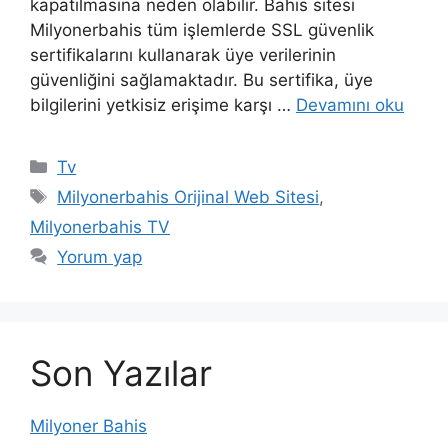
kapatılmasına neden olabilir. Bahis sitesi
Milyonerbahis tüm işlemlerde SSL güvenlik
sertifikalarını kullanarak üye verilerinin
güvenliğini sağlamaktadır. Bu sertifika, üye
bilgilerini yetkisiz erişime karşı …
Devamını oku
Kategoriler
Tv
Etiketler
Milyonerbahis Orijinal Web Sitesi
,
Milyonerbahis TV
Yorum yap
Son Yazılar
Milyoner Bahis