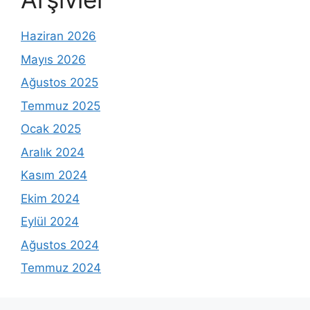
Haziran 2026
Mayıs 2026
Ağustos 2025
Temmuz 2025
Ocak 2025
Aralık 2024
Kasım 2024
Ekim 2024
Eylül 2024
Ağustos 2024
Temmuz 2024