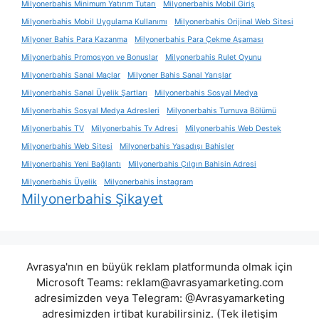
Milyonerbahis Minimum Yatırım Tutarı
Milyonerbahis Mobil Giriş
Milyonerbahis Mobil Uygulama Kullanımı
Milyonerbahis Orijinal Web Sitesi
Milyoner Bahis Para Kazanma
Milyonerbahis Para Çekme Aşaması
Milyonerbahis Promosyon ve Bonuslar
Milyonerbahis Rulet Oyunu
Milyonerbahis Sanal Maçlar
Milyoner Bahis Sanal Yarışlar
Milyonerbahis Sanal Üyelik Şartları
Milyonerbahis Sosyal Medya
Milyonerbahis Sosyal Medya Adresleri
Milyonerbahis Turnuva Bölümü
Milyonerbahis TV
Milyonerbahis Tv Adresi
Milyonerbahis Web Destek
Milyonerbahis Web Sitesi
Milyonerbahis Yasadışı Bahisler
Milyonerbahis Yeni Bağlantı
Milyonerbahis Çılgın Bahisin Adresi
Milyonerbahis Üyelik
Milyonerbahis İnstagram
Milyonerbahis Şikayet
Avrasya'nın en büyük reklam platformunda olmak için
Microsoft Teams:
reklam@avrasyamarketing.com
adresimizden veya Telegram: @Avrasyamarketing
adresimizden irtibat kurabilirsiniz. (Tek iletişim