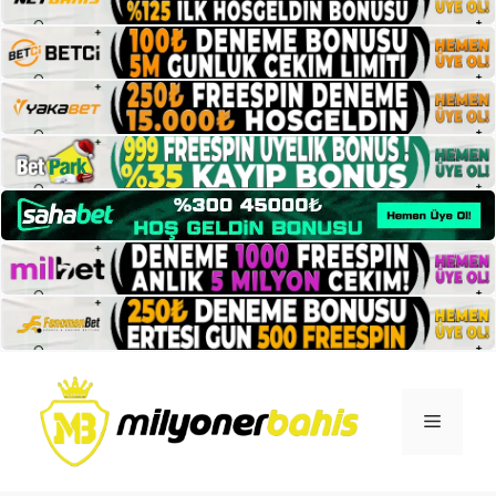
İçeriğe
atla
Menü