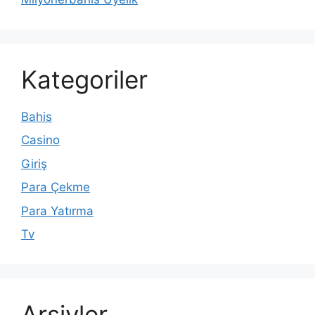
Kategoriler
Bahis
Casino
Giriş
Para Çekme
Para Yatırma
Tv
Arşivler