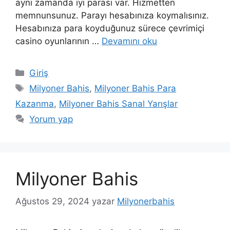
aynı zamanda iyi parası var. Hizmetten
memnunsunuz. Parayı hesabınıza koymalısınız.
Hesabınıza para koyduğunuz sürece çevrimiçi
casino oyunlarının …
Devamını oku
Kategoriler
Giriş
Etiketler
Milyoner Bahis
,
Milyoner Bahis Para
Kazanma
,
Milyoner Bahis Sanal Yarışlar
Yorum yap
Milyoner Bahis
Ağustos 29, 2024
yazar
Milyonerbahis