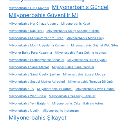
Milyonerbahis Güncel
Milyonerbahis Giriş Sayfası
Milyonerbahis Güvenilir Mi
Milyonerbahis Her Cihaza Uyumlu
Milyonerbahis Kayıt
Milyonerbahis Kaç Oldu
Milyonerbahis Kolay Kazanç Sistemi
Milyonerbahis Minimum Yatırım Tutarı
Milyonerbahis Mobil Giriş
Milyonerbahis Mobil Uygulama Kullanımı
Milyonerbahis Orijinal Web Sitesi
Milyoner Bahis Para Kazanma
Milyonerbahis Para Çekme Aşaması
Milyonerbahis Promosyon ve Bonuslar
Milyonerbahis Rulet Oyunu
Milyonerbahis Sanal Maçlar
Milyoner Bahis Sanal Yarışlar
Milyonerbahis Sanal Üyelik Şartları
Milyonerbahis Sosyal Medya
Milyonerbahis Sosyal Medya Adresleri
Milyonerbahis Turnuva Bölümü
Milyonerbahis TV
Milyonerbahis Tv Adresi
Milyonerbahis Web Destek
Milyonerbahis Web Sitesi
Milyonerbahis Yasadışı Bahisler
Milyonerbahis Yeni Bağlantı
Milyonerbahis Çılgın Bahisin Adresi
Milyonerbahis Üyelik
Milyonerbahis İnstagram
Milyonerbahis Şikayet