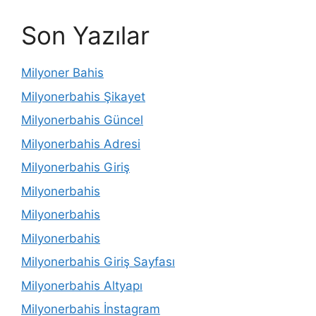
Son Yazılar
Milyoner Bahis
Milyonerbahis Şikayet
Milyonerbahis Güncel
Milyonerbahis Adresi
Milyonerbahis Giriş
Milyonerbahis
Milyonerbahis
Milyonerbahis
Milyonerbahis Giriş Sayfası
Milyonerbahis Altyapı
Milyonerbahis İnstagram