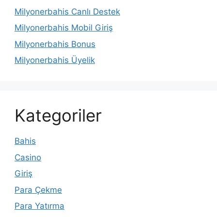
Milyonerbahis Canlı Destek
Milyonerbahis Mobil Giriş
Milyonerbahis Bonus
Milyonerbahis Üyelik
Kategoriler
Bahis
Casino
Giriş
Para Çekme
Para Yatırma